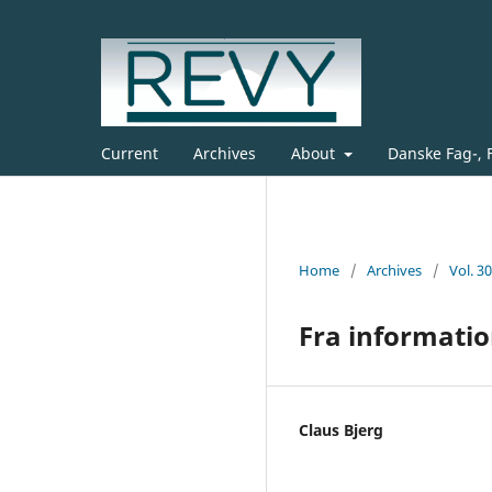
Current
Archives
About
Danske Fag-, 
Home
/
Archives
/
Vol. 3
Fra informatio
Claus Bjerg