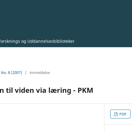
Forsknings og Uddannelsesbiblioteker
0 No. 8 (2007)
/
Anmeldelse
n til viden via læring - PKM
PDF