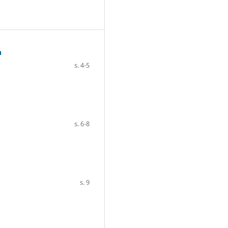
n
s. 4-5
s. 6-8
s. 9