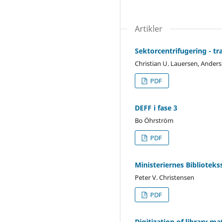
Artikler
Sektorcentrifugering - t
Christian U. Lauersen, Ander
PDF
DEFF i fase 3
Bo Öhrström
PDF
Ministeriernes Biblioteks
Peter V. Christensen
PDF
Digitization of library m