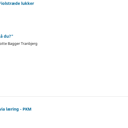
 Fiolstræde lukker
må du?"
otte Bagger Tranbjerg
 via læring - PKM