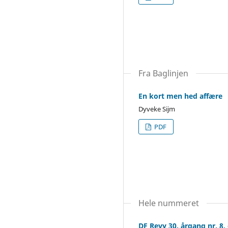
Fra Baglinjen
En kort men hed affære
Dyveke Sijm
PDF
Hele nummeret
DF Revy 30. årgang nr. 8