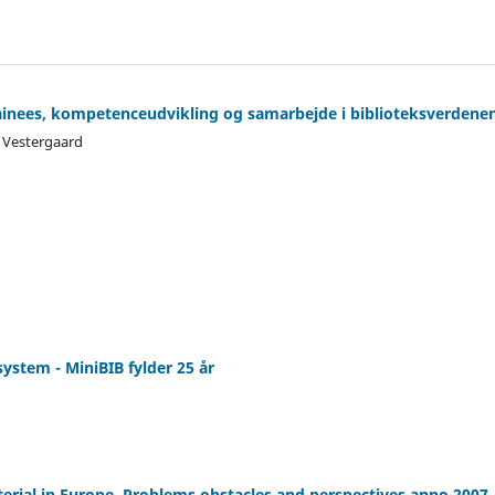
rainees, kompetenceudvikling og samarbejde i biblioteksverdene
s Vestergaard
system - MiniBIB fylder 25 år
aterial in Europe. Problems obstacles and perspectives anno 2007