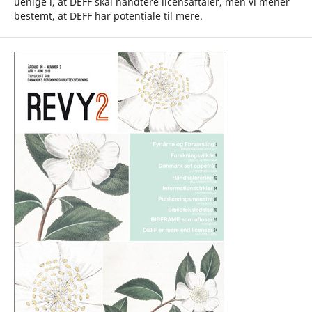
uenige i, at DEFF skal håndtere licensaftaler, men vi mener
bestemt, at DEFF har potentiale til mere.