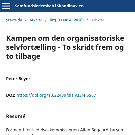
Samfundslederskab i Skandinavien
Startside
/
Arkiver
/
Årg. 33 Nr. 4 (2018)
/
Artikler
Kampen om den organisatoriske
selvfortælling - To skridt frem og
to tilbage
Peter Beyer
DOI:
https://doi.org/10.22439/sis.v33i4.5567
Resumé
Formand for Ledelseskommissionen Allan Søgaard Larsen