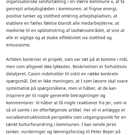
organisatoriske selvfortælling i en større kommune x, at få
genrejst arbejdsglæden i kommunen, at frigive energi,
positive tanker og stolthed omkring arbejdspladsen, at
etablere en fælles følelse blandt alle medarbejderne, at
medvirke til en opblomstring af lavtlønsområdet, at vise at
alle er vigtige og at skabe effektivitet via stolthed og
entusiasme.
Artiklen beskriver et projekt, som var tæt på at komme i mål,
men som alligevel ikke lykkedes. Beskrivelsen er forholdsvis
detaljeret. Casen indeholder til sidst en række konkrete
spørgsmål. Det er ikke meningen, at I som læsere skal svare
systematisk på spørgsmålene, men vi håber, at de kan
inspirere Jer til nogle generelle betragtninger og
kommentarer. Vi håber at få nogle reaktioner fra Jer, som vi
så vil samle i en efterfølgende artikel. Her vil vi anlægge et
socialkonstruktivistisk perspektiv som udgangspunkt for en
tænkt kulturforandring i kommunen. I kan sende Jeres
tanker, vurderinger og løsningsforslag til Peter Beyer på