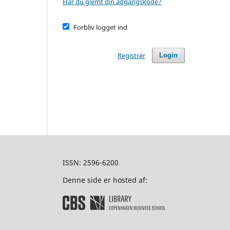
Har du glemt din adgangskode?
Forbliv logget ind
Registrér
Login
ISSN: 2596-6200
Denne side er hosted af: