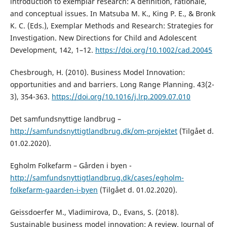
introduction to exemplar research: A definition, rationale,
and conceptual issues. In Matsuba M. K., King P. E., & Bronk
K. C. (Eds.), Exemplar Methods and Research: Strategies for
Investigation. New Directions for Child and Adolescent
Development, 142, 1–12.
https://doi.org/10.1002/cad.20045
Chesbrough, H. (2010). Business Model Innovation:
opportunities and and barriers. Long Range Planning. 43(2-
3), 354-363.
https://doi.org/10.1016/j.lrp.2009.07.010
Det samfundsnyttige landbrug –
http://samfundsnyttigtlandbrug.dk/om-projektet
(Tilgået d.
01.02.2020).
Egholm Folkefarm – Gården i byen -
http://samfundsnyttigtlandbrug.dk/cases/egholm-
folkefarm-gaarden-i-byen
(Tilgået d. 01.02.2020).
Geissdoerfer M., Vladimirova, D., Evans, S. (2018).
Sustainable business model innovation: A review. Journal of