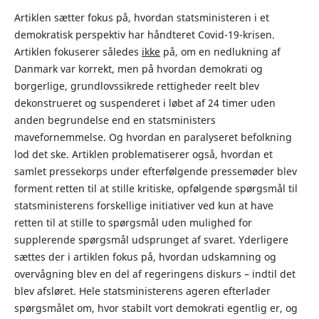
Artiklen sætter fokus på, hvordan statsministeren i et
demokratisk perspektiv har håndteret Covid-19-krisen.
Artiklen fokuserer således
ikke
på, om en nedlukning af
Danmark var korrekt, men på hvordan demokrati og
borgerlige, grundlovssikrede rettigheder reelt blev
dekonstrueret og suspenderet i løbet af 24 timer uden
anden begrundelse end en statsministers
mavefornemmelse. Og hvordan en paralyseret befolkning
lod det ske. Artiklen problematiserer også, hvordan et
samlet pressekorps under efterfølgende pressemøder blev
forment retten til at stille kritiske, opfølgende spørgsmål til
statsministerens forskellige initiativer ved kun at have
retten til at stille to spørgsmål uden mulighed for
supplerende spørgsmål udsprunget af svaret. Yderligere
sættes der i artiklen fokus på, hvordan udskamning og
overvågning blev en del af regeringens diskurs – indtil det
blev afsløret. Hele statsministerens ageren efterlader
spørgsmålet om, hvor stabilt vort demokrati egentlig er, og