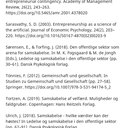
entrepreneurial contingency. Academy of Management
Review, 26(2), 243–263.
https://doi.org/10.5465/amr.2001.4378020
Sarasvathy, S. D. (2003). Entrepreneurship as a science of
the artificial. Journal of Economic Psychology, 24(2), 203–
220. https://doi.org/10.1016/S0167-4870(02)00203-9
Sørensen, E., & Torfing, J. (2018). Den offentlige sektor som
arena for samskabelse. In M. K. Fogsgaard & M. de Jongh
(Eds.), Ledelse og samskabelse i den offentlige sektor (pp.
30–61). Dansk Psykologisk forlag.
Tönnies, F. (2012). Gemeinschaft und gesellschaft. In
Studien zu Gemeinschaft und Gesellschaft (pp. 27–58).
Springer. https://doi.org/10.1007/978-3-531-94174-5_2
Tortzen, A. (2019). Samskabelse af velfærd. Muligheder og
faldgruber. Copenhagen: Hans Reitzels Forlag.
Ulrich, J. (2018). Samskabelse - hvilke værdier kan der
høstes? In Ledelse og samskabelse i den offentlige sektor
(pp. 62–91). Dansk Psykologisk Forlag.