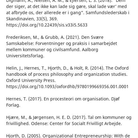
Digmann, A., Nielsen, A. M., & Ejlersen, L. S. (2018). ”Dem
der siger, at det ikke kan lade sig gøre, skal lade vær’ med
at afbryde os, der allerede er i gang”. Samfundslederskab i
Skandinavien, 33(5), 369.
https://doi.org/10.22439/sis.v33i5.5633
Frederiksen, M., & Grubb, A. (2021). Den Svære
Samskabelse: Forventninger og praksis i samarbejdet
mellem kommuner og civilsamfund. Aalborg
Universitetsforlag.
Helin, J., Hernes, T., Hjorth, D., & Holt, R. (2014). The Oxford
handbook of process philosophy and organization studies.
Oxford University Press.
https://doi.org/10.1093/oxfordhb/9780199669356.001.0001
Hernes, T. (2017). En procesteori om organisation. Djøf
Forlag.
Hjære, M., & Jørgensen, H. E. D. (2017). Tal om kommuner og
frivillighed. Odense: Center for Socialt Frivilligt Arbejde.
Hjorth, D. (2005). Organizational Entrepreneurship: With de