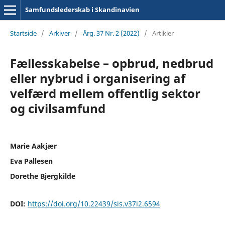
Samfundslederskab i Skandinavien
Startside
/
Arkiver
/
Årg. 37 Nr. 2 (2022)
/
Artikler
Fællesskabelse – opbrud, nedbrud
eller nybrud i organisering af
velfærd mellem offentlig sektor
og civilsamfund
Marie Aakjær
Eva Pallesen
Dorethe Bjergkilde
DOI:
https://doi.org/10.22439/sis.v37i2.6594