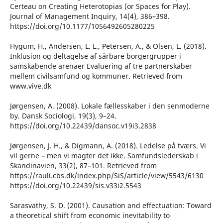
Certeau on Creating Heterotopias (or Spaces for Play).
Journal of Management Inquiry, 14(4), 386–398.
https://doi.org/10.1177/1056492605280225
Hygum, H., Andersen, L. L., Petersen, A., & Olsen, L. (2018).
Inklusion og deltagelse af sårbare borgergrupper i
samskabende arenaer Evaluering af tre partnerskaber
mellem civilsamfund og kommuner. Retrieved from
www.vive.dk
Jørgensen, A. (2008). Lokale fællesskaber i den senmoderne
by. Dansk Sociologi, 19(3), 9–24.
https://doi.org/10.22439/dansoc.v19i3.2838
Jørgensen, J. H., & Digmann, A. (2018). Ledelse på tværs. Vi
vil gerne – men vi magter det ikke. Samfundslederskab i
Skandinavien, 33(2), 87–101. Retrieved from
https://rauli.cbs.dk/index.php/SiS/article/view/5543/6130
https://doi.org/10.22439/sis.v33i2.5543
Sarasvathy, S. D. (2001). Causation and effectuation: Toward
a theoretical shift from economic inevitability to