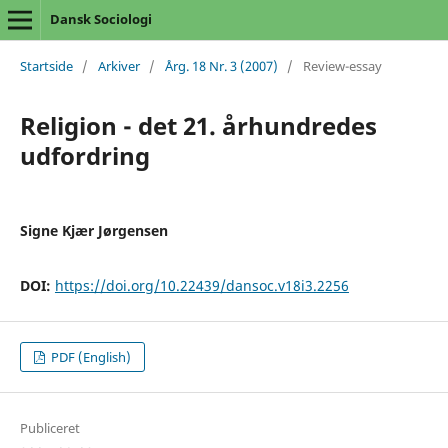
Dansk Sociologi
Startside
/
Arkiver
/
Årg. 18 Nr. 3 (2007)
/
Review-essay
Religion - det 21. århundredes
udfordring
Signe Kjær Jørgensen
DOI:
https://doi.org/10.22439/dansoc.v18i3.2256
PDF (English)
Publiceret