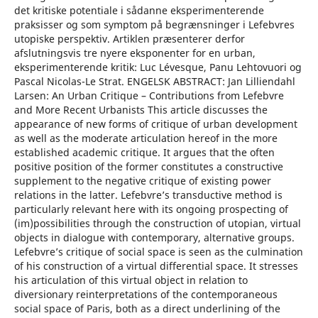
det kritiske potentiale i sådanne eksperimenterende
praksisser og som symptom på begrænsninger i Lefebvres
utopiske perspektiv. Artiklen præsenterer derfor
afslutningsvis tre nyere eksponenter for en urban,
eksperimenterende kritik: Luc Lévesque, Panu Lehtovuori og
Pascal Nicolas-Le Strat. ENGELSK ABSTRACT: Jan Lilliendahl
Larsen: An Urban Critique – Contributions from Lefebvre
and More Recent Urbanists This article discusses the
appearance of new forms of critique of urban development
as well as the moderate articulation hereof in the more
established academic critique. It argues that the often
positive position of the former constitutes a constructive
supplement to the negative critique of existing power
relations in the latter. Lefebvre’s transductive method is
particularly relevant here with its ongoing prospecting of
(im)possibilities through the construction of utopian, virtual
objects in dialogue with contemporary, alternative groups.
Lefebvre’s critique of social space is seen as the culmination
of his construction of a virtual differential space. It stresses
his articulation of this virtual object in relation to
diversionary reinterpretations of the contemporaneous
social space of Paris, both as a direct underlining of the