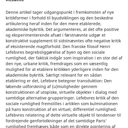
Denne artikel tager udgangspunkt i fremkomsten af nye
kritikformer i forhold til byudviklingen og den beskedne
artikulering heraf inden for den mere etablerede,
akademiske bykritik. Det argumenteres, at det ofte positive
og eksperimenterende afsæt i førstnævnte udgør et
konstruktivt supplement til sidstnævntes ofte negative kritik
af eksisterende magtforhold. Den franske filosof Henri
Lefebvres begrebsliggørelse af byen og den sociale
rumlighed, der faktisk indgår som inspiration i en stor del af
den nye, urbane kritik, fremdrages som en væsentlig
mulighed for at etablere kritikken yderligere inden for den
akademiske bykritik. Særligt relevant for en sådan
etablering er det, Lefebvre betegner transduktion: Den
løbende udforskning af (u)muligheder gennem
konstruktionen af utopiske, virtuelle objekter i dialog med
samtidige alternative grupperinger. Lefebvres kritik af den
sociale rumlighed fremstilles i artiklen som kulminationen
på hans konstruktion af en virtuel, differentiel rumlighed.
Lefebvres relatering af dette virtuelle objekt til tendenser til
fordrejende genfortolkninger af det samtidige Paris’
rumlighed fremhæves både som en direkte pointering af