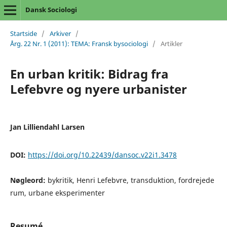
Dansk Sociologi
Startside
/
Arkiver
/
Årg. 22 Nr. 1 (2011): TEMA: Fransk bysociologi
/
Artikler
En urban kritik: Bidrag fra
Lefebvre og nyere urbanister
Jan Lilliendahl Larsen
DOI:
https://doi.org/10.22439/dansoc.v22i1.3478
Nøgleord:
bykritik, Henri Lefebvre, transduktion, fordrejede
rum, urbane eksperimenter
Resumé