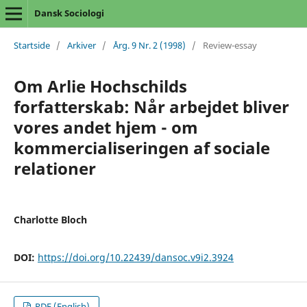
Dansk Sociologi
Startside
/
Arkiver
/
Årg. 9 Nr. 2 (1998)
/
Review-essay
Om Arlie Hochschilds
forfatterskab: Når arbejdet bliver
vores andet hjem - om
kommercialiseringen af sociale
relationer
Charlotte Bloch
DOI:
https://doi.org/10.22439/dansoc.v9i2.3924
PDF (English)