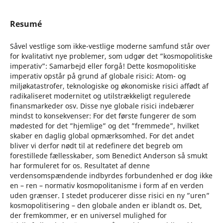
Resumé
Såvel vestlige som ikke-vestlige moderne samfund står over
for kvalitativt nye problemer, som udgør det ”kosmopolitiske
imperativ”: Samarbejd eller forgå! Dette kosmopolitiske
imperativ opstår på grund af globale risici: Atom- og
miljøkatastrofer, teknologiske og økonomiske risici affødt af
radikaliseret modernitet og utilstrækkeligt regulerede
finansmarkeder osv. Disse nye globale risici indebærer
mindst to konsekvenser: For det første fungerer de som
mødested for det ”hjemlige” og det ”fremmede”, hvilket
skaber en daglig global opmærksomhed. For det andet
bliver vi derfor nødt til at redefinere det begreb om
forestillede fællesskaber, som Benedict Anderson så smukt
har formuleret for os. Resultatet af denne
verdensomspændende indbyrdes forbundenhed er dog ikke
en – ren – normativ kosmopolitanisme i form af en verden
uden grænser. I stedet producerer disse risici en ny ”uren”
kosmopolitisering – den globale anden er iblandt os. Det,
der fremkommer, er en universel mulighed for