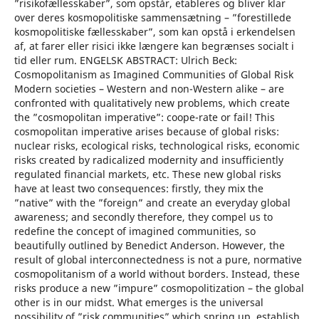
”risikofællesskaber”, som opstår, etableres og bliver klar
over deres kosmopolitiske sammensætning – ”forestillede
kosmopolitiske fællesskaber”, som kan opstå i erkendelsen
af, at farer eller risici ikke længere kan begrænses socialt i
tid eller rum. ENGELSK ABSTRACT: Ulrich Beck:
Cosmopolitanism as Imagined Communities of Global Risk
Modern societies – Western and non-Western alike – are
confronted with qualitatively new problems, which create
the ”cosmopolitan imperative”: coope-rate or fail! This
cosmopolitan imperative arises because of global risks:
nuclear risks, ecological risks, technological risks, economic
risks created by radicalized modernity and insufficiently
regulated financial markets, etc. These new global risks
have at least two consequences: firstly, they mix the
”native” with the ”foreign” and create an everyday global
awareness; and secondly therefore, they compel us to
redefine the concept of imagined communities, so
beautifully outlined by Benedict Anderson. However, the
result of global interconnectedness is not a pure, normative
cosmopolitanism of a world without borders. Instead, these
risks produce a new ”impure” cosmopolitization – the global
other is in our midst. What emerges is the universal
possibility of ”risk communities” which spring up, establish