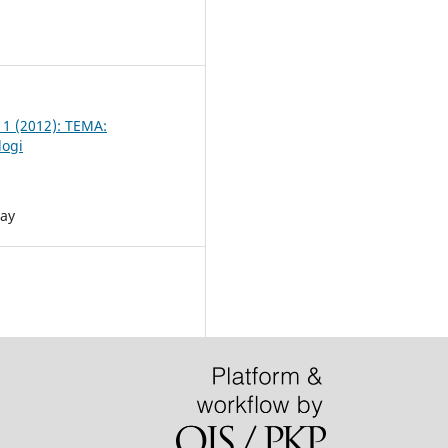
2
 1 (2012): TEMA:
logi
say