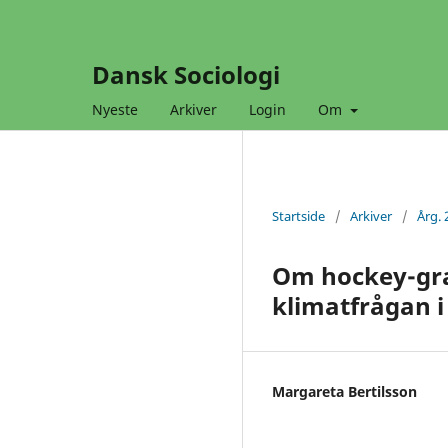
Dansk Sociologi
Nyeste
Arkiver
Login
Om
Startside
/
Arkiver
/
Årg. 
Om hockey-graf
klimatfrågan i
Margareta Bertilsson