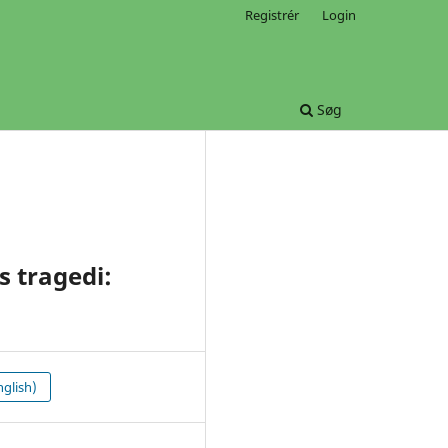
Registrér
Login
Søg
 tragedi:
glish)