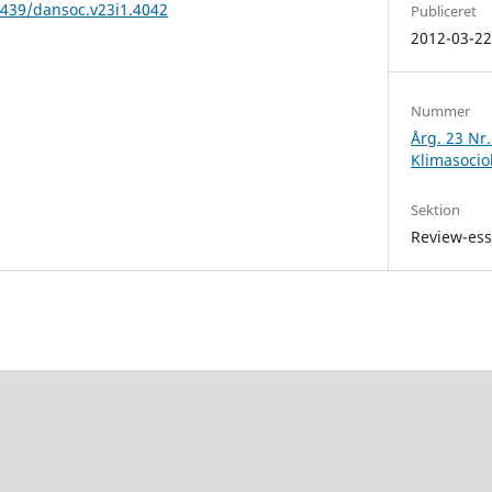
2439/dansoc.v23i1.4042
Publiceret
2012-03-2
Nummer
Årg. 23 Nr.
Klimasocio
Sektion
Review-es