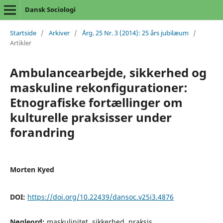
Dansk Sociologi
Startside
/
Arkiver
/
Årg. 25 Nr. 3 (2014): 25 års jubilæum
/
Artikler
Ambulancearbejde, sikkerhed og
maskuline rekonfigurationer:
Etnografiske fortællinger om
kulturelle praksisser under
forandring
Morten Kyed
DOI:
https://doi.org/10.22439/dansoc.v25i3.4876
Nøgleord:
maskulinitet, sikkerhed, praksis,