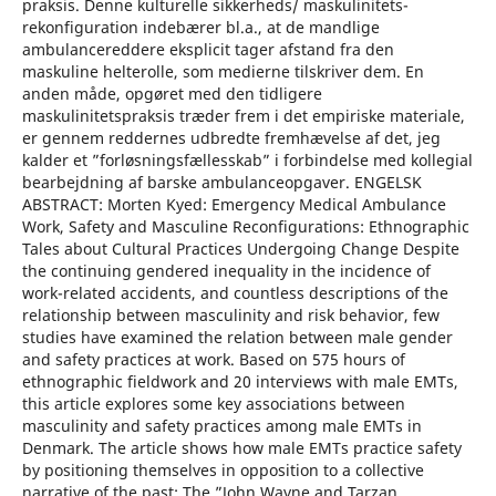
praksis. Denne kulturelle sikkerheds/ maskulinitets-
rekonfiguration indebærer bl.a., at de mandlige
ambulancereddere eksplicit tager afstand fra den
maskuline helterolle, som medierne tilskriver dem. En
anden måde, opgøret med den tidligere
maskulinitetspraksis træder frem i det empiriske materiale,
er gennem reddernes udbredte fremhævelse af det, jeg
kalder et ”forløsningsfællesskab” i forbindelse med kollegial
bearbejdning af barske ambulanceopgaver. ENGELSK
ABSTRACT: Morten Kyed: Emergency Medical Ambulance
Work, Safety and Masculine Reconfigurations: Ethnographic
Tales about Cultural Practices Undergoing Change Despite
the continuing gendered inequality in the incidence of
work-related accidents, and countless descriptions of the
relationship between masculinity and risk behavior, few
studies have examined the relation between male gender
and safety practices at work. Based on 575 hours of
ethnographic fieldwork and 20 interviews with male EMTs,
this article explores some key associations between
masculinity and safety practices among male EMTs in
Denmark. The article shows how male EMTs practice safety
by positioning themselves in opposition to a collective
narrative of the past: The ”John Wayne and Tarzan