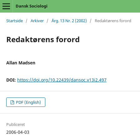
Dansk Sociologi
Startside
/
Arkiver
/
Årg. 13 Nr. 2 (2002)
/
Redaktørens forord
Redaktørens forord
Allan Madsen
DOI:
https://doi.org/10.22439/dansoc.v13i2.497
PDF (English)
Publiceret
2006-04-03