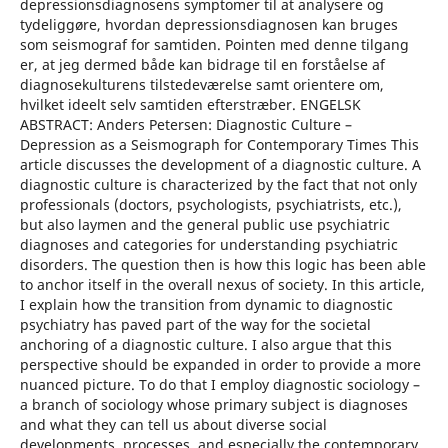
depressionsdiagnosens symptomer til at analysere og
tydeliggøre, hvordan depressionsdiagnosen kan bruges
som seismograf for samtiden. Pointen med denne tilgang
er, at jeg dermed både kan bidrage til en forståelse af
diagnosekulturens tilstedeværelse samt orientere om,
hvilket ideelt selv samtiden efterstræber. ENGELSK
ABSTRACT: Anders Petersen: Diagnostic Culture –
Depression as a Seismograph for Contemporary Times This
article discusses the development of a diagnostic culture. A
diagnostic culture is characterized by the fact that not only
professionals (doctors, psychologists, psychiatrists, etc.),
but also laymen and the general public use psychiatric
diagnoses and categories for understanding psychiatric
disorders. The question then is how this logic has been able
to anchor itself in the overall nexus of society. In this article,
I explain how the transition from dynamic to diagnostic
psychiatry has paved part of the way for the societal
anchoring of a diagnostic culture. I also argue that this
perspective should be expanded in order to provide a more
nuanced picture. To do that I employ diagnostic sociology –
a branch of sociology whose primary subject is diagnoses
and what they can tell us about diverse social
developments, processes, and especially the contemporary