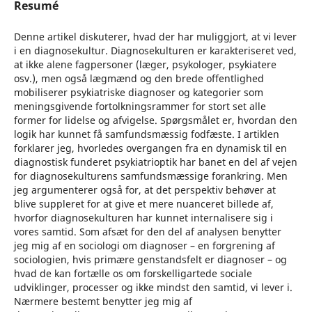
Resumé
Denne artikel diskuterer, hvad der har muliggjort, at vi lever
i en diagnosekultur. Diagnosekulturen er karakteriseret ved,
at ikke alene fagpersoner (læger, psykologer, psykiatere
osv.), men også lægmænd og den brede offentlighed
mobiliserer psykiatriske diagnoser og kategorier som
meningsgivende fortolkningsrammer for stort set alle
former for lidelse og afvigelse. Spørgsmålet er, hvordan den
logik har kunnet få samfundsmæssig fodfæste. I artiklen
forklarer jeg, hvorledes overgangen fra en dynamisk til en
diagnostisk funderet psykiatrioptik har banet en del af vejen
for diagnosekulturens samfundsmæssige forankring. Men
jeg argumenterer også for, at det perspektiv behøver at
blive suppleret for at give et mere nuanceret billede af,
hvorfor diagnosekulturen har kunnet internalisere sig i
vores samtid. Som afsæt for den del af analysen benytter
jeg mig af en sociologi om diagnoser – en forgrening af
sociologien, hvis primære genstandsfelt er diagnoser – og
hvad de kan fortælle os om forskelligartede sociale
udviklinger, processer og ikke mindst den samtid, vi lever i.
Nærmere bestemt benytter jeg mig af