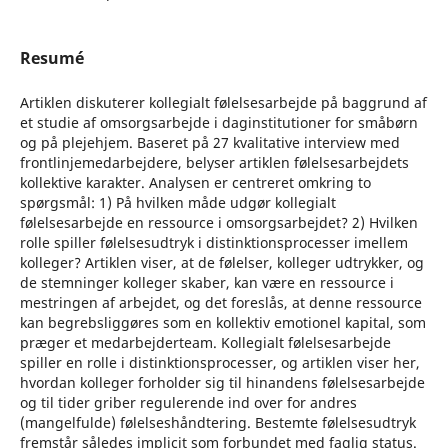
Resumé
Artiklen diskuterer kollegialt følelsesarbejde på baggrund af
et studie af omsorgsarbejde i daginstitutioner for småbørn
og på plejehjem. Baseret på 27 kvalitative interview med
frontlinjemedarbejdere, belyser artiklen følelsesarbejdets
kollektive karakter. Analysen er centreret omkring to
spørgsmål: 1) På hvilken måde udgør kollegialt
følelsesarbejde en ressource i omsorgsarbejdet? 2) Hvilken
rolle spiller følelsesudtryk i distinktionsprocesser imellem
kolleger? Artiklen viser, at de følelser, kolleger udtrykker, og
de stemninger kolleger skaber, kan være en ressource i
mestringen af arbejdet, og det foreslås, at denne ressource
kan begrebsliggøres som en kollektiv emotionel kapital, som
præger et medarbejderteam. Kollegialt følelsesarbejde
spiller en rolle i distinktionsprocesser, og artiklen viser her,
hvordan kolleger forholder sig til hinandens følelsesarbejde
og til tider griber regulerende ind over for andres
(mangelfulde) følelseshåndtering. Bestemte følelsesudtryk
fremstår således implicit som forbundet med faglig status.