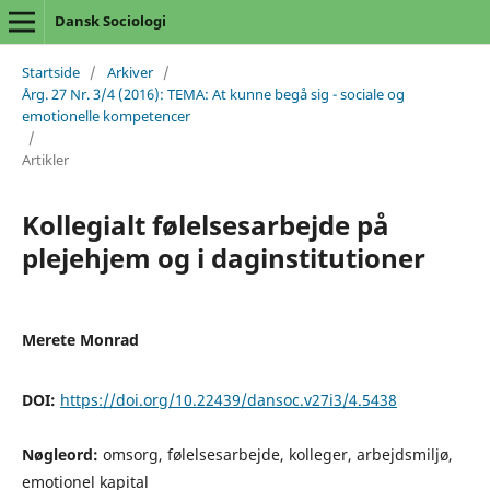
Dansk Sociologi
Startside
/
Arkiver
/
Årg. 27 Nr. 3/4 (2016): TEMA: At kunne begå sig - sociale og
emotionelle kompetencer
/
Artikler
Kollegialt følelsesarbejde på
plejehjem og i daginstitutioner
Merete Monrad
DOI:
https://doi.org/10.22439/dansoc.v27i3/4.5438
Nøgleord:
omsorg, følelsesarbejde, kolleger, arbejdsmiljø,
emotionel kapital