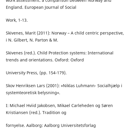
work assessment: a comparison between Norway and
England. European Journal of Social
Work, 1-13.
Skivenes, Marit (2011): Norway – A child centric perspective,
i N. Gilbert, N. Parton & M.
Skivenes (red.). Child Protection systems: International
trends and orientations. Oxford: Oxford
University Press, (pp. 154-179).
Skov Henriksen Lars (2001): »Niklas Luhmann- Socialhjælp i
systemteoretisk belysning«.
I: Michael Hviid Jakobsen, Mikael Carleheden og Søren
Kristiansen (red.). Tradition og
fornyelse. Aalborg: Aalborg Universitetsforlag