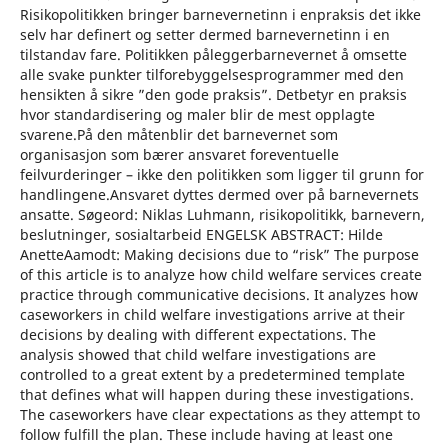
Risikopolitikken bringer barnevernetinn i enpraksis det ikke
selv har definert og setter dermed barnevernetinn i en
tilstandav fare. Politikken påleggerbarnevernet å omsette
alle svake punkter tilforebyggelsesprogrammer med den
hensikten å sikre ”den gode praksis”. Detbetyr en praksis
hvor standardisering og maler blir de mest opplagte
svarene.På den måtenblir det barnevernet som
organisasjon som bærer ansvaret foreventuelle
feilvurderinger – ikke den politikken som ligger til grunn for
handlingene.Ansvaret dyttes dermed over på barnevernets
ansatte. Søgeord: Niklas Luhmann, risikopolitikk, barnevern,
beslutninger, sosialtarbeid ENGELSK ABSTRACT: Hilde
AnetteAamodt: Making decisions due to “risk” The purpose
of this article is to analyze how child welfare services create
practice through communicative decisions. It analyzes how
caseworkers in child welfare investigations arrive at their
decisions by dealing with different expectations. The
analysis showed that child welfare investigations are
controlled to a great extent by a predetermined template
that defines what will happen during these investigations.
The caseworkers have clear expectations as they attempt to
follow fulfill the plan. These include having at least one