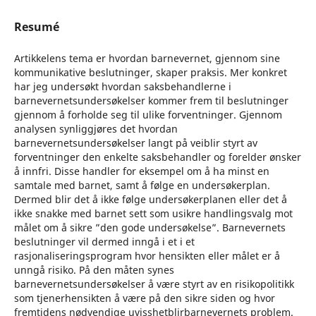
Resumé
Artikkelens tema er hvordan barnevernet, gjennom sine
kommunikative beslutninger, skaper praksis. Mer konkret
har jeg undersøkt hvordan saksbehandlerne i
barnevernetsundersøkelser kommer frem til beslutninger
gjennom å forholde seg til ulike forventninger. Gjennom
analysen synliggjøres det hvordan
barnevernetsundersøkelser langt på veiblir styrt av
forventninger den enkelte saksbehandler og forelder ønsker
å innfri. Disse handler for eksempel om å ha minst en
samtale med barnet, samt å følge en undersøkerplan.
Dermed blir det å ikke følge undersøkerplanen eller det å
ikke snakke med barnet sett som usikre handlingsvalg mot
målet om å sikre ”den gode undersøkelse”. Barnevernets
beslutninger vil dermed inngå i et i et
rasjonaliseringsprogram hvor hensikten eller målet er å
unngå risiko. På den måten synes
barnevernetsundersøkelser å være styrt av en risikopolitikk
som tjenerhensikten å være på den sikre siden og hvor
fremtidens nødvendige uvisshetblirbarnevernets problem.