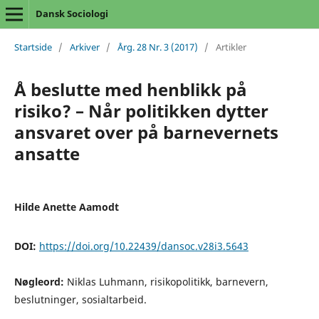
Dansk Sociologi
Startside
/
Arkiver
/
Årg. 28 Nr. 3 (2017)
/
Artikler
Å beslutte med henblikk på
risiko? – Når politikken dytter
ansvaret over på barnevernets
ansatte
Hilde Anette Aamodt
DOI:
https://doi.org/10.22439/dansoc.v28i3.5643
Nøgleord:
Niklas Luhmann, risikopolitikk, barnevern,
beslutninger, sosialtarbeid.