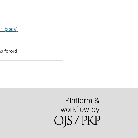
3
 1 (2006)
s forord