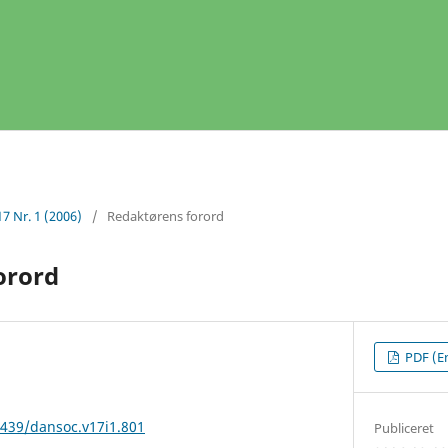
17 Nr. 1 (2006)
/
Redaktørens forord
orord
PDF (En
2439/dansoc.v17i1.801
Publiceret