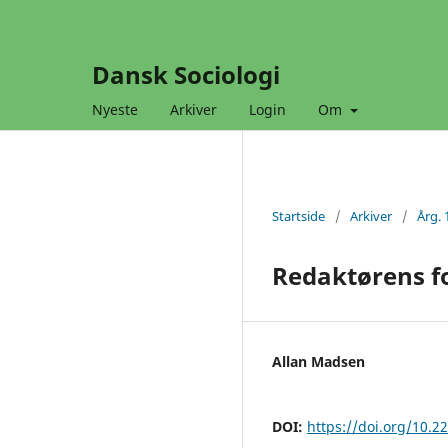
Dansk Sociologi
Nyeste
Arkiver
Login
Om
Startside
/
Arkiver
/
Årg. 
Redaktørens f
Allan Madsen
DOI:
https://doi.org/10.2