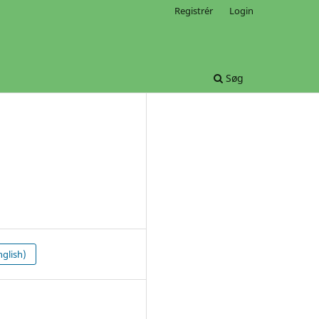
Registrér
Login
Søg
glish)