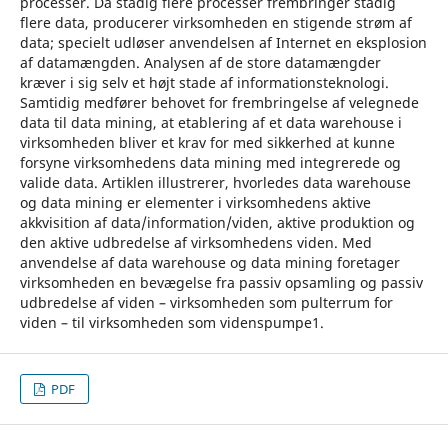
processer. Da stadig flere processer frembringer stadig
flere data, producerer virksomheden en stigende strøm af
data; specielt udløser anvendelsen af Internet en eksplosion
af datamængden. Analysen af de store datamængder
kræver i sig selv et højt stade af informationsteknologi.
Samtidig medfører behovet for frembringelse af velegnede
data til data mining, at etablering af et data warehouse i
virksomheden bliver et krav for med sikkerhed at kunne
forsyne virksomhedens data mining med integrerede og
valide data. Artiklen illustrerer, hvorledes data warehouse
og data mining er elementer i virksomhedens aktive
akkvisition af data/information/viden, aktive produktion og
den aktive udbredelse af virksomhedens viden. Med
anvendelse af data warehouse og data mining foretager
virksomheden en bevægelse fra passiv opsamling og passiv
udbredelse af viden – virksomheden som pulterrum for
viden – til virksomheden som videnspumpe1.
PDF