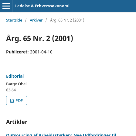
Ledelse & Erhvervsøkonomi
Startside
/
Arkiver
/
Årg. 65 Nr. 2 (2001)
Årg. 65 Nr. 2 (2001)
Publiceret:
2001-04-10
Editorial
Børge Obel
63-64
PDF
Artikler
Outsourcing af Arbejdsstyrken: Nye Udfordringer til