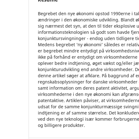
Begrebet den nye økonomi opstod 1990erne i ta
ændringer i den økonomiske udvikling. Blandt 
sig nærmest det syn, at den til tider eksplosive u
informationsteknologien så godt som havde fje
konjunktursvingninger - endog uden tidligere ti
Medens begrebet ‘ny økonomi’ således er relativ
er begrebet mindre entydigt på virksomhedsnive
ikke på forhånd er entydigt om virksomhederne
oplever bedre indtjening, øget vækst og/eller j
konjunkturudvikling end andre virksomheder. D
denne artikel søger at afklare. På baggrund af
regnskabsoplysninger for danske virksomheder 
samt information om deres patent aktivitet, arg
virksomhederne i den nye økonomi kan afgrænses
patentaktive. Artiklen påviser, at virksomhedern
udsat for de samme konjunkturmæssige svingni
indtjening er af samme størrelse. Det konkludere
ved den nye teknologi især kommer forbrugerne 
og billigere produkter.