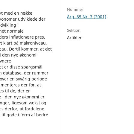
Nummer
kt med en række
Årg. 65 Nr. 3 (2001)
økonomer udviklede der
dvikling i
Sektion
rnet normale
ders inflationære pres.
Artikler
t klart på makroniveau,
au. Dertil kommer, at det
 i den nye økonomi
ævnere
et er disse spørgsmål
 en database, der rummer
over en syvårig periode
umenteres der for, at
 til de, der er
e i den nye økonomi er
nger, ligesom vækst og
s derfor, at fordelene
til gode i form af bedre