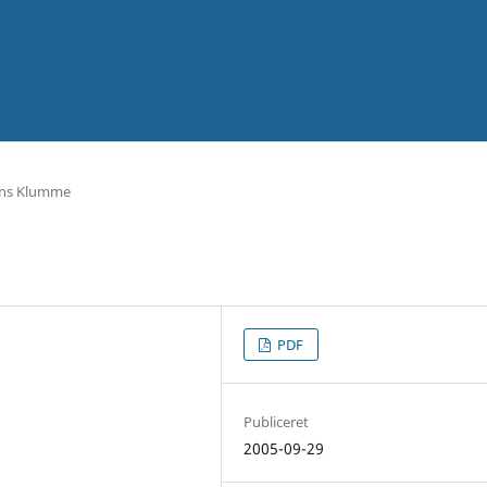
ens Klumme
PDF
Publiceret
2005-09-29