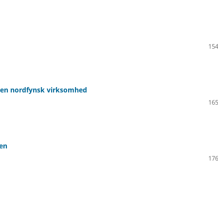
154
f en nordfynsk virksomhed
165
cen
176