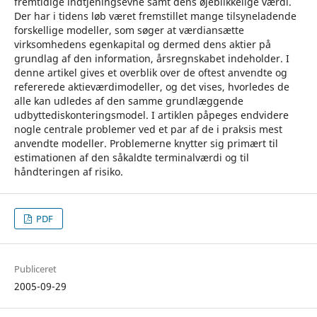
fremtidige indtjeningsevne samt dens øjeblikkelige værdi.
Der har i tidens løb været fremstillet mange tilsyneladende
forskellige modeller, som søger at værdiansætte
virksomhedens egenkapital og dermed dens aktier på
grundlag af den information, årsregnskabet indeholder. I
denne artikel gives et overblik over de oftest anvendte og
refererede aktieværdimodeller, og det vises, hvorledes de
alle kan udledes af den samme grundlæggende
udbyttediskonteringsmodel. I artiklen påpeges endvidere
nogle centrale problemer ved et par af de i praksis mest
anvendte modeller. Problemerne knytter sig primært til
estimationen af den såkaldte terminalværdi og til
håndteringen af risiko.
PDF
Publiceret
2005-09-29