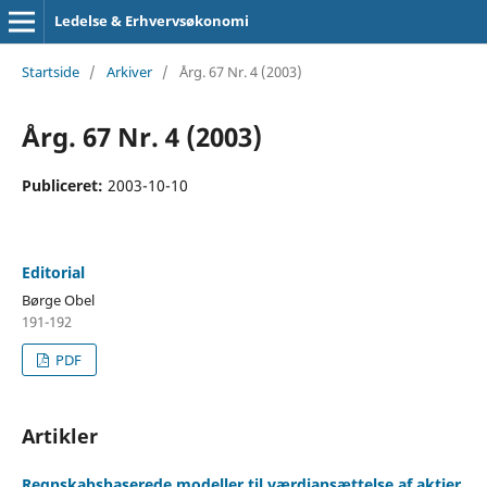
Ledelse & Erhvervsøkonomi
Startside
/
Arkiver
/
Årg. 67 Nr. 4 (2003)
Årg. 67 Nr. 4 (2003)
Publiceret:
2003-10-10
Editorial
Børge Obel
191-192
PDF
Artikler
Regnskabsbaserede modeller til værdiansættelse af aktier