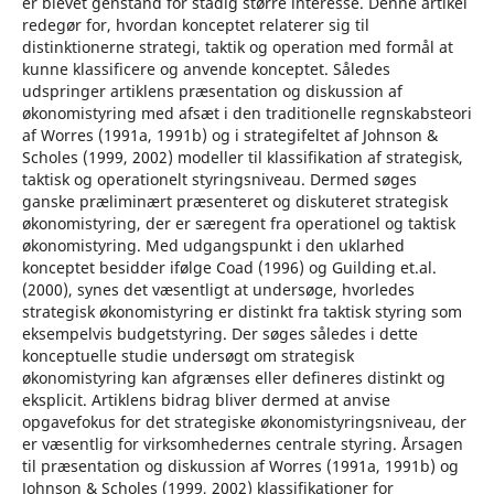
er blevet genstand for stadig større interesse. Denne artikel
redegør for, hvordan konceptet relaterer sig til
distinktionerne strategi, taktik og operation med formål at
kunne klassificere og anvende konceptet. Således
udspringer artiklens præsentation og diskussion af
økonomistyring med afsæt i den traditionelle regnskabsteori
af Worres (1991a, 1991b) og i strategifeltet af Johnson &
Scholes (1999, 2002) modeller til klassifikation af strategisk,
taktisk og operationelt styringsniveau. Dermed søges
ganske præliminært præsenteret og diskuteret strategisk
økonomistyring, der er særegent fra operationel og taktisk
økonomistyring. Med udgangspunkt i den uklarhed
konceptet besidder ifølge Coad (1996) og Guilding et.al.
(2000), synes det væsentligt at undersøge, hvorledes
strategisk økonomistyring er distinkt fra taktisk styring som
eksempelvis budgetstyring. Der søges således i dette
konceptuelle studie undersøgt om strategisk
økonomistyring kan afgrænses eller defineres distinkt og
eksplicit. Artiklens bidrag bliver dermed at anvise
opgavefokus for det strategiske økonomistyringsniveau, der
er væsentlig for virksomhedernes centrale styring. Årsagen
til præsentation og diskussion af Worres (1991a, 1991b) og
Johnson & Scholes (1999, 2002) klassifikationer for