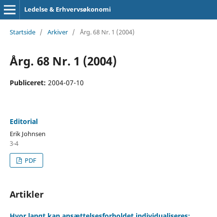
Ledelse & Erhvervsøkonomi
Startside
/
Arkiver
/
Årg. 68 Nr. 1 (2004)
Årg. 68 Nr. 1 (2004)
Publiceret:
2004-07-10
Editorial
Erik Johnsen
3-4
PDF
Artikler
Hvor langt kan ansættelsesforholdet individualiseres: