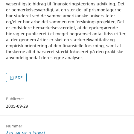
væsentligste bidrag til finansieringsteoriens udvikling. Det
er bemærkelsesværdigt, at en stor del af prismodtagerne
har studeret ved de samme amerikanske universiteter
og/eller har arbejdet sammen om forskningsprojekter. Det
er endvidere bemærkelsesværdigt, at de epokegørende
bidrag er publiceret i et meget begrænset antal tidsskrifter,
at der gennem årtier er sket en stærkerekvantitativ og
empirisk orientering af den finansielle forskning, samt at
forskerne altid harværet stærkt fokuseret på den praktiske
anvendelighedaf deres egne analyser.
PDF
Publiceret
2005-09-29
Nummer
Årg. 68 Nr. 2 (2004)