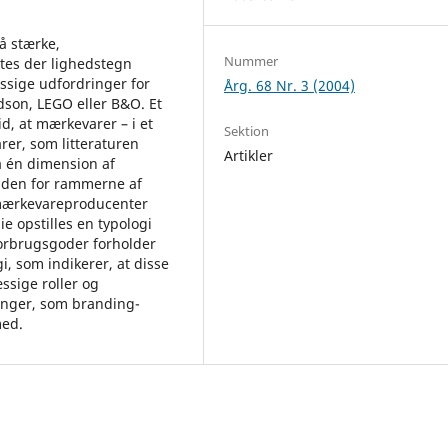
å stærke,
Nummer
tes der lighedstegn
ssige udfordringer for
Årg. 68 Nr. 3 (2004)
dson, LEGO eller B&O. Et
d, at mærkevarer – i et
Sektion
rer, som litteraturen
Artikler
å én dimension af
inden for rammerne af
 mærkevareproducenter
ie opstilles en typologi
forbrugsgoder forholder
i, som indikerer, at disse
sige roller og
ringer, som branding-
med.