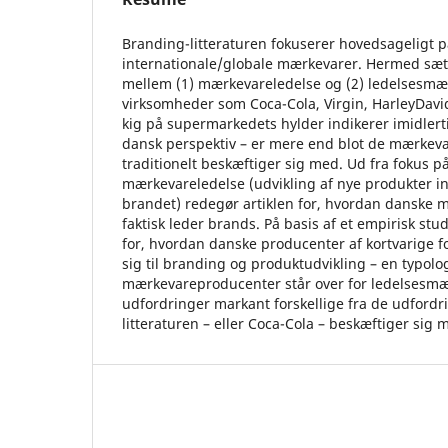
Branding-litteraturen fokuserer hovedsageligt p
internationale/globale mærkevarer. Hermed sæt
mellem (1) mærkevareledelse og (2) ledelsesmæ
virksomheder som Coca-Cola, Virgin, HarleyDavi
kig på supermarkedets hylder indikerer imidlerti
dansk perspektiv – er mere end blot de mærkeva
traditionelt beskæftiger sig med. Ud fra fokus p
mærkevareledelse (udvikling af nye produkter 
brandet) redegør artiklen for, hvordan danske
faktisk leder brands. På basis af et empirisk stud
for, hvordan danske producenter af kortvarige 
sig til branding og produktudvikling – en typolog
mærkevareproducenter står over for ledelsesmæs
udfordringer markant forskellige fra de udford
litteraturen – eller Coca-Cola – beskæftiger sig 