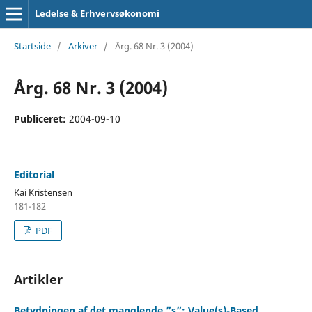
Ledelse & Erhvervsøkonomi
Startside
/
Arkiver
/
Årg. 68 Nr. 3 (2004)
Årg. 68 Nr. 3 (2004)
Publiceret:
2004-09-10
Editorial
Kai Kristensen
181-182
PDF
Artikler
Betydningen af det manglende ”s”: Value(s)-Based