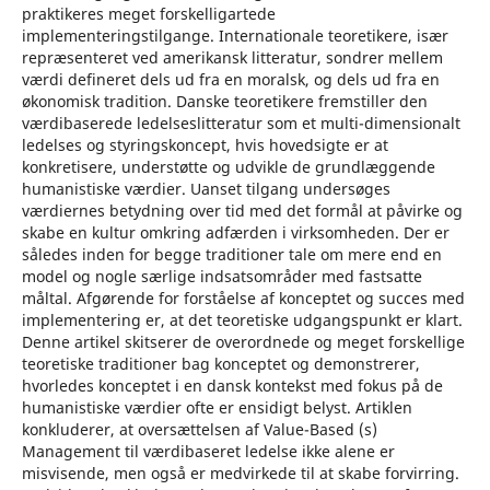
praktikeres meget forskelligartede
implementeringstilgange. Internationale teoretikere, især
repræsenteret ved amerikansk litteratur, sondrer mellem
værdi defineret dels ud fra en moralsk, og dels ud fra en
økonomisk tradition. Danske teoretikere fremstiller den
værdibaserede ledelseslitteratur som et multi-dimensionalt
ledelses og styringskoncept, hvis hovedsigte er at
konkretisere, understøtte og udvikle de grundlæggende
humanistiske værdier. Uanset tilgang undersøges
værdiernes betydning over tid med det formål at påvirke og
skabe en kultur omkring adfærden i virksomheden. Der er
således inden for begge traditioner tale om mere end en
model og nogle særlige indsatsområder med fastsatte
måltal. Afgørende for forståelse af konceptet og succes med
implementering er, at det teoretiske udgangspunkt er klart.
Denne artikel skitserer de overordnede og meget forskellige
teoretiske traditioner bag konceptet og demonstrerer,
hvorledes konceptet i en dansk kontekst med fokus på de
humanistiske værdier ofte er ensidigt belyst. Artiklen
konkluderer, at oversættelsen af Value-Based (s)
Management til værdibaseret ledelse ikke alene er
misvisende, men også er medvirkede til at skabe forvirring.