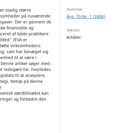
Nummer
er stadig større
 virksomheder på nuværende
Årg. 70 Nr. 1 (2006)
opgaver. Der er gennem de
ske finansielle og
Sektion
uceret af både praktikere
Artikler
Added” /EVA er
rstøtte virksomhedens
ing, som har bevæget sig
enhed til at være i
 Denne artikel søger med
t redegøre for, hvorledes
sdata til at analysere,
tegi. Netop på denne
e
omisk værditilvækst kan
dringer og forbedre den