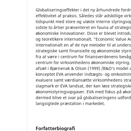
Globaliseringseffekter i det ny århundrede fordr
effektivitet af praksis. Således står adskillige
tidspunkt med store og uløste interne styrings
sidste to årtier præsenteret en fauna af strategi
økonomiske innovationer. Disse er blevet introd
og teoretikere internationalt. ”Economic Value 
internationalt en af de nye metoder til at unde
strategiske samt finansielle og økonomiske styr
fra at være i centrum for finansverdenens bevåg
centrum for virksomhedens økonomiske styring.
afsæt i Bjørnenak & Olson (1999) /B&O’s model a
konceptet EVA anvender indtægts- og omkostning
evaluere samt værdiansætte virksomhedens stra
slagmark er EVA landsat, der kan løse strategisk
økonomistyringsopgaver. EVA med fokus på økon
dermed blive et svar på globaliseringens udfor
langsigtede præstation i markedet.
Forfatterbiografi