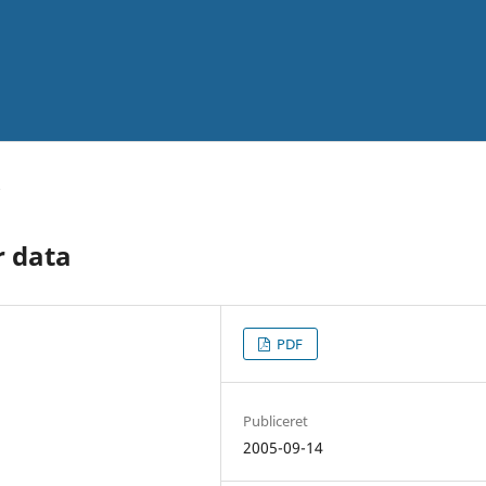
r data
PDF
Publiceret
2005-09-14