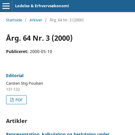
Ledelse & Erhvervsøkonomi
Startside
/
Arkiver
/
Årg. 64 Nr. 3 (2000)
Årg. 64 Nr. 3 (2000)
Publiceret:
2000-05-10
Editorial
Carsten Stig Poulsen
131-132
PDF
Artikler
Repræsentation, kalkulation og beslutning under