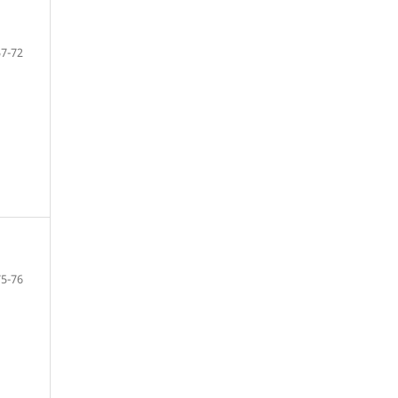
57-72
75-76