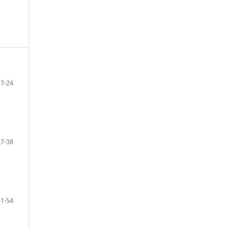
7-24
27-38
41-54