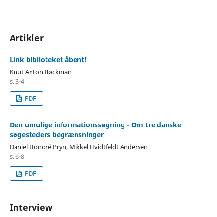
Artikler
Link biblioteket åbent!
Knut Anton Bøckman
s. 3-4
PDF
Den umulige informationssøgning - Om tre danske
søgesteders begrænsninger
Daniel Honoré Pryn, Mikkel Hvidtfeldt Andersen
s. 6-8
PDF
Interview