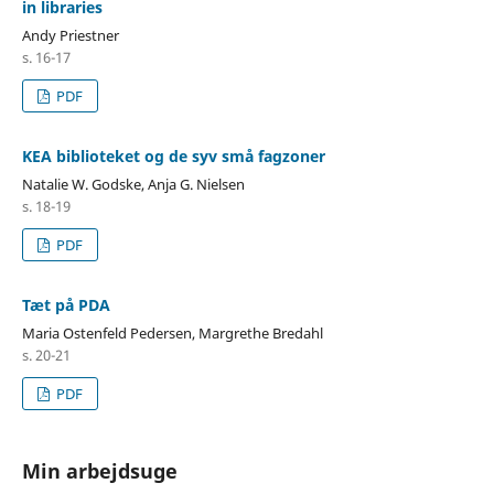
in libraries
Andy Priestner
s. 16-17
PDF
KEA biblioteket og de syv små fagzoner
Natalie W. Godske, Anja G. Nielsen
s. 18-19
PDF
Tæt på PDA
Maria Ostenfeld Pedersen, Margrethe Bredahl
s. 20-21
PDF
Min arbejdsuge