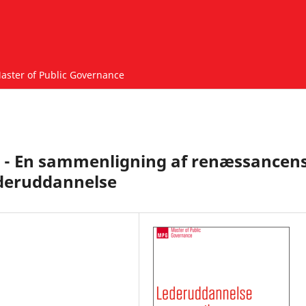
aster of Public Governance
 - En sammenligning af renæssancen
ederuddannelse