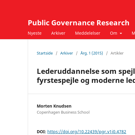
Public Governance Research
Nyeste
Arkiver
Meddelelser
Om
M
Startside
/
Arkiver
/
Årg. 1 (2015)
/
Artikler
Lederuddannelse som spejl
fyrstespejle og moderne l
Morten Knudsen
Copenhagen Business School
DOI:
https://doi.org/10.22439/pgr.v1i0.4782