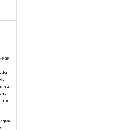
er PGR
, der
nder
ærkets
blev
flere
udgive
t