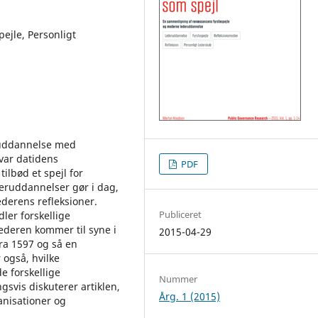
ejle, Personligt
ruddannelse med
var datidens
PDF
lbød et spejl for
deruddannelser gør i dag,
derens refleksioner.
Publiceret
ler forskellige
lederen kommer til syne i
2015-04-29
fra 1597 og så en
 også, hvilke
 forskellige
Nummer
gsvis diskuterer artiklen,
Årg. 1 (2015)
anisationer og