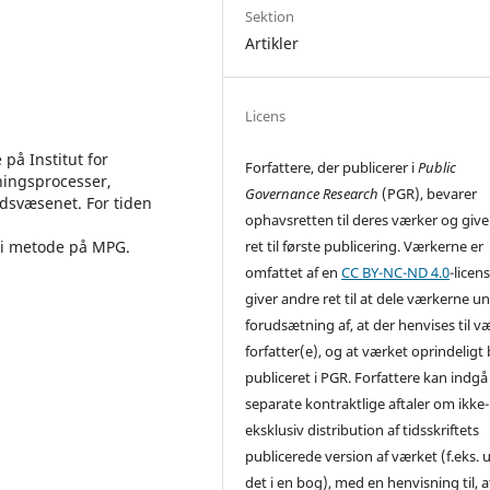
Sektion
Artikler
Licens
på Institut for
Forfattere, der publicerer i
Public
ningsprocesser,
Governance Research
(PGR), bevarer
dsvæsenet. For tiden
ophavsretten til deres værker og giv
 i metode på MPG.
ret til første publicering. Værkerne er
omfattet af en
CC BY-NC-ND 4.0
-licens
giver andre ret til at dele værkerne u
forudsætning af, at der henvises til v
forfatter(e), og at værket oprindeligt 
publiceret i PGR. Forfattere kan indgå 
separate kontraktlige aftaler om ikke-
eksklusiv distribution af tidsskriftets
publicerede version af værket (f.eks. 
det i en bog), med en henvisning til, a