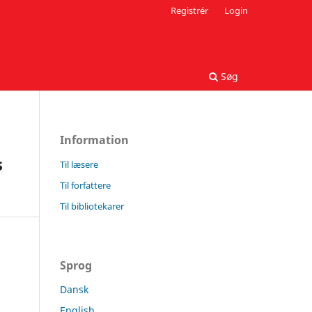
Registrér
Login
Søg
Information
s
Til læsere
Til forfattere
Til bibliotekarer
Sprog
Dansk
English