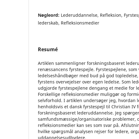
Nøgleord:
Lederuddannelse, Refleksion, Fyrstesp
lederskab, Refleksionsmedier
Resumé
Artiklen sammenligner forskningsbaseret lede
renæssancens fyrstespejle. Fyrstespejlene, som 
ledelseshåndbøger med bud på god topledelse, ti
fyrstens overvejelser over egen ledelse. Som le
udgjorde fyrstespejlene dengang et medie for le
Forskellige refleksionsmedier muliggør og formid
selvforhold. I artiklen undersøger jeg, hvordan 
henholdsvis et dansk fyrstespejl til Christian IV 
forskningsbaseret lederuddannelse. Jeg spørger
samfundsmæssige/organisatoriske problemer, de
refleksionsmedier kan ses som svar på. Afslutnin
hvilke spørgsmål analysen rejser for ledere, org
uddannelsesudbydere.