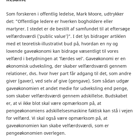
Som forskeren i offentlig ledelse, Mark Moore, udtrykker
det: ”Offentlige ledere er hverken bogholdere eller
martyrer. I stedet er de bestilt af samfundet til at eftersøge
velfærdsværdi (’public value’)”. I det lys bidrager artiklen
med et teoretisk-illustrativt bud på, hvordan en ny og
lovende gaveøkonomi kan bidrage væsentligt til vores
velfærd i betydningen at ’færdes vel’. Gaveøkonomi er en
økonomisk udveksling, der skaber velfærdsværdi gennem
relationer, dvs. hvor hver part får adgang til det, som andre
giver (gaver), ved selv af give (gengave). Som sådan udgør
gaveøkonomien et andet medie for udveksling end penge,
som skaber velfærdsværdi gennem adskillelse. Budskabet
er, at vi ikke blot skal være opmærksom på, at
pengeøkonomiens adskillelsesmaskine faktisk kan stå i vejen
for velfærd. Vi skal også være opmærksom på, at
gaveøkonomien kan skabe velfærdsværdi, som er
pengeøkonomien overlegen.