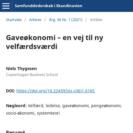
Samfundslederskab i Skandinavien
Startside
/
Arkiver
/
Årg. 36 Nr. 1 (2021)
/
Artikler
Gaveøkonomi – en vej til ny
velfærdsværdi
Niels Thygesen
Copenhagen Business School
DOI:
https://doi.org/10.22439/sis.v36i1.6165
Nøgleord:
Velfærd, ledelse, gaveøkonomi, pengeøkonomi,
socio-økonomi, systemteori
Resumé