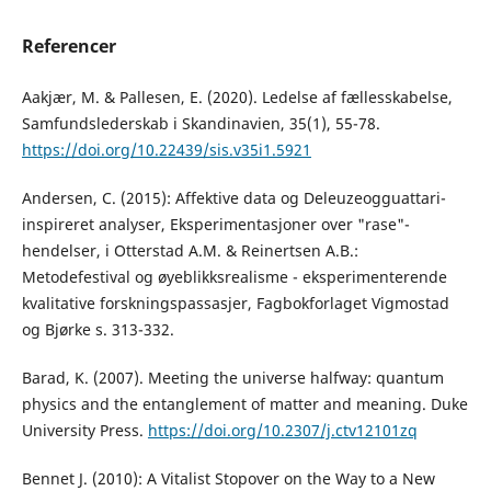
Referencer
Aakjær, M. & Pallesen, E. (2020). Ledelse af fællesskabelse,
Samfundslederskab i Skandinavien, 35(1), 55-78.
https://doi.org/10.22439/sis.v35i1.5921
Andersen, C. (2015): Affektive data og Deleuzeogguattari-
inspireret analyser, Eksperimentasjoner over "rase"-
hendelser, i Otterstad A.M. & Reinertsen A.B.:
Metodefestival og øyeblikksrealisme - eksperimenterende
kvalitative forskningspassasjer, Fagbokforlaget Vigmostad
og Bjørke s. 313-332.
Barad, K. (2007). Meeting the universe halfway: quantum
physics and the entanglement of matter and meaning. Duke
University Press.
https://doi.org/10.2307/j.ctv12101zq
Bennet J. (2010): A Vitalist Stopover on the Way to a New