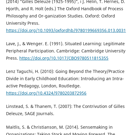
(2014) "Gilles Deleuze (1925-1995)", i J. Helin, T. Hernes, D.
Hjorth, and R. Holt (eds.) The Oxford Handbook of Process
Philosophy and Or-ganization Studies. Oxford: Oxford
University Press.
https://doi.org/10.1093/oxfordhb/9780199669356.013.0031
Lave, J., & Wenger. E. (1991). Situated Learning: Legitimate
Peripheral Participation. Cambridge: Cambridge University
Press.
https://doi.org/10.1017/CBO9780511815355
Lenz Taguchi, H. (2010): Going Beyond the Theory/Practice
Divide in Early Childhood Education: Introducing an Intra-
active Pedagogy, London, Routledge.
https://doi.org/10.4324/9780203872956
Linstead, S. & Thanem, T. (2007): The Contrivution of Gilles
Deleuze, SAGE Journals.
Maitlis, S. & Christianson, M. (2014). Sensemaking in
Organizations: Taking Stock and Moving Forward. The