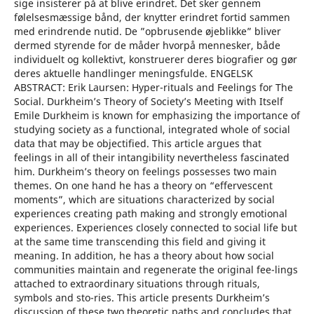
sige insisterer på at blive erindret. Det sker gennem
følelsesmæssige bånd, der knytter erindret fortid sammen
med erindrende nutid. De ”opbrusende øjeblikke” bliver
dermed styrende for de måder hvorpå mennesker, både
individuelt og kollektivt, konstruerer deres biografier og gør
deres aktuelle handlinger meningsfulde. ENGELSK
ABSTRACT: Erik Laursen: Hyper-rituals and Feelings for The
Social. Durkheim’s Theory of Society’s Meeting with Itself
Emile Durkheim is known for emphasizing the importance of
studying society as a functional, integrated whole of social
data that may be objectified. This article argues that
feelings in all of their intangibility nevertheless fascinated
him. Durkheim’s theory on feelings possesses two main
themes. On one hand he has a theory on “effervescent
moments”, which are situations characterized by social
experiences creating path making and strongly emotional
experiences. Experiences closely connected to social life but
at the same time transcending this field and giving it
meaning. In addition, he has a theory about how social
communities maintain and regenerate the original fee-lings
attached to extraordinary situations through rituals,
symbols and sto-ries. This article presents Durkheim’s
discussion of these two theoretic paths and concludes that