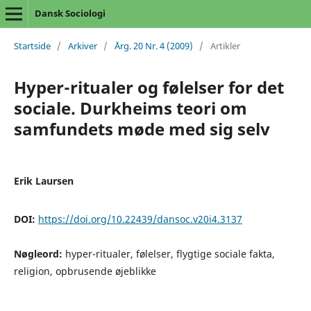
Dansk Sociologi
Startside
/
Arkiver
/
Årg. 20 Nr. 4 (2009)
/
Artikler
Hyper-ritualer og følelser for det
sociale. Durkheims teori om
samfundets møde med sig selv
Erik Laursen
DOI:
https://doi.org/10.22439/dansoc.v20i4.3137
Nøgleord:
hyper-ritualer, følelser, flygtige sociale fakta,
religion, opbrusende øjeblikke