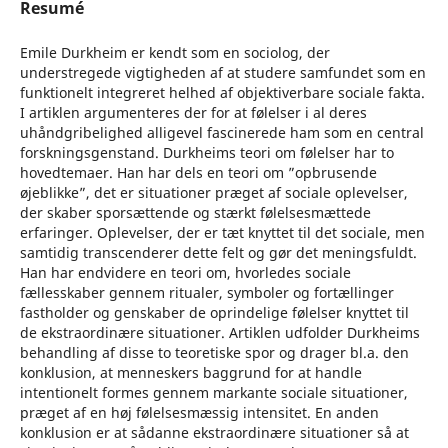
Resumé
Emile Durkheim er kendt som en sociolog, der
understregede vigtigheden af at studere samfundet som en
funktionelt integreret helhed af objektiverbare sociale fakta.
I artiklen argumenteres der for at følelser i al deres
uhåndgribelighed alligevel fascinerede ham som en central
forskningsgenstand. Durkheims teori om følelser har to
hovedtemaer. Han har dels en teori om ”opbrusende
øjeblikke”, det er situationer præget af sociale oplevelser,
der skaber sporsættende og stærkt følelsesmættede
erfaringer. Oplevelser, der er tæt knyttet til det sociale, men
samtidig transcenderer dette felt og gør det meningsfuldt.
Han har endvidere en teori om, hvorledes sociale
fællesskaber gennem ritualer, symboler og fortællinger
fastholder og genskaber de oprindelige følelser knyttet til
de ekstraordinære situationer. Artiklen udfolder Durkheims
behandling af disse to teoretiske spor og drager bl.a. den
konklusion, at menneskers baggrund for at handle
intentionelt formes gennem markante sociale situationer,
præget af en høj følelsesmæssig intensitet. En anden
konklusion er at sådanne ekstraordinære situationer så at