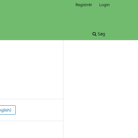
Registrér
Login
Søg
glish)