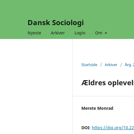
Dansk Sociologi
Nyeste
Arkiver
Login
Om
Startside
/
Arkiver
/
Årg. 
Ældres oplevel
Merete Monrad
DOI:
https://doi.org/10.2