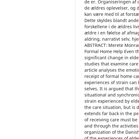
de er. Organiseringen af 
de ældres oplevelser, og 
kan være med til at forstæ
Dette skyldes blandt ande
forskellene i de ældres l
ældre i en følelse af af
aldring, narrativt selv, 
ABSTRACT: Merete Monrad:
Formal Home Help Even th
significant change in elde
studies that examine care 
article analyses the emoti
receipt of formal home car
experiences of strain can 
selves. It is argued that 
situational and synchronic
strain experienced by elde
the care situation, but is 
extends far back in the pe
of receiving care must be 
and through the activities
organization of the Danis
of the experiences of elde