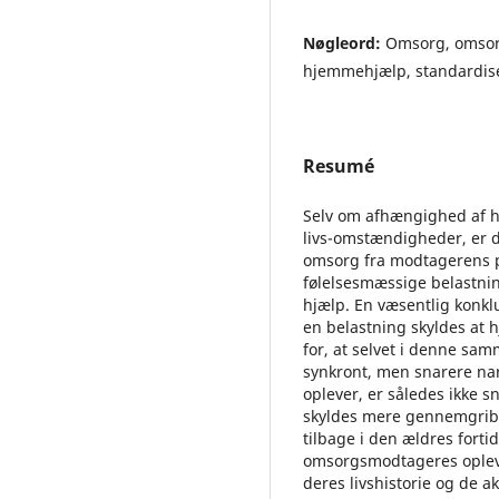
Nøgleord:
Omsorg, omsorg
hjemmehjælp, standardis
Resumé
Selv om afhængighed af h
livs-omstændigheder, er d
omsorg fra modtagerens pe
følelsesmæssige belastnin
hjælp. En væsentlig konkl
en belastning skyldes at 
for, at selvet i denne sa
synkront, men snarere nar
oplever, er således ikke s
skyldes mere gennemgribe
tilbage i den ældres forti
omsorgsmodtageres opleve
deres livshistorie og de a