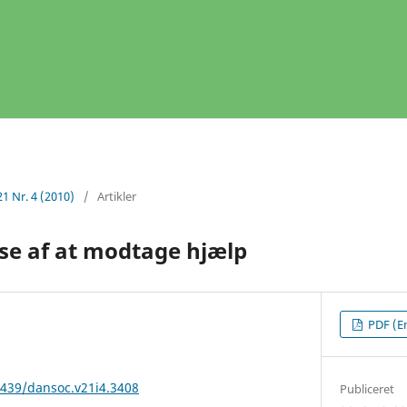
21 Nr. 4 (2010)
/
Artikler
se af at modtage hjælp
PDF (En
2439/dansoc.v21i4.3408
Publiceret