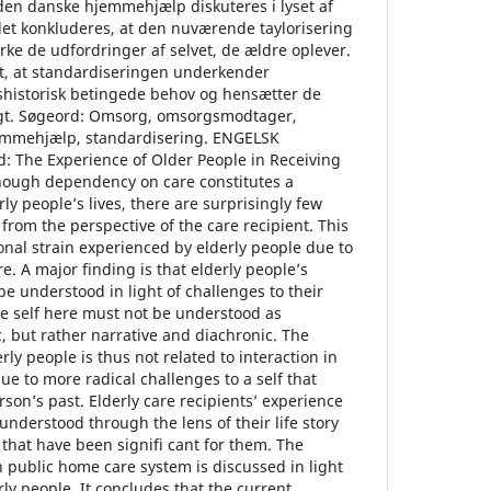
den danske hjemmehjælp diskuteres i lyset af
det konkluderes, at den nuværende taylorisering
rke de udfordringer af selvet, de ældre oplever.
t, at standardiseringen underkender
ivshistorisk betingede behov og hensætter de
magt. Søgeord: Omsorg, omsorgsmodtager,
hjemmehjælp, standardisering. ENGELSK
 The Experience of Older People in Receiving
ough dependency on care constitutes a
rly people’s lives, there are surprisingly few
from the perspective of the care recipient. This
onal strain experienced by elderly people due to
e. A major finding is that elderly people’s
be understood in light of challenges to their
the self here must not be understood as
, but rather narrative and diachronic. The
rly people is thus not related to interaction in
due to more radical challenges to a self that
rson’s past. Elderly care recipients’ experience
understood through the lens of their life story
 that have been signifi cant for them. The
h public home care system is discussed in light
rly people. It concludes that the current