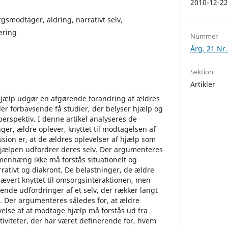
2010-12-2
smodtager, aldring, narrativt selv,
ering
Nummer
Årg. 21 Nr.
Sektion
Artikler
jælp udgør en afgørende forandring af ældres
er forbavsende få studier, der belyser hjælp og
rspektiv. I denne artikel analyseres de
ger, ældre oplever, knyttet til modtagelsen af
usion er, at de ældres oplevelser af hjælp som
hjælpen udfordrer deres selv. Der argumenteres
mmenhæng ikke må forstås situationelt og
rativt og diakront. De belastninger, de ældre
nævert knyttet til omsorgsinteraktionen, men
nde udfordringer af et selv, der rækker langt
d. Der argumenteres således for, at ældre
lse af at modtage hjælp må forstås ud fra
ktiviteter, der har været definerende for, hvem