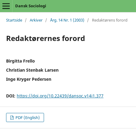
Dansk Sociologi
Startside
/
Arkiver
/
Årg. 14 Nr. 1 (2003)
/
Redaktørens forord
Redaktørernes forord
Birgitta Frello
Christian Stenbak Larsen
Inge Kryger Pedersen
DOI:
https://doi.org/10.22439/dansoc.v14i1.377
PDF (English)