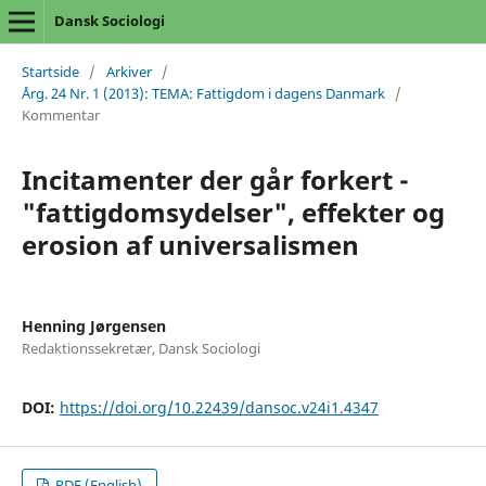
Dansk Sociologi
Startside
/
Arkiver
/
Årg. 24 Nr. 1 (2013): TEMA: Fattigdom i dagens Danmark
/
Kommentar
Incitamenter der går forkert -
"fattigdomsydelser", effekter og
erosion af universalismen
Henning Jørgensen
Redaktionssekretær, Dansk Sociologi
DOI:
https://doi.org/10.22439/dansoc.v24i1.4347
PDF (English)