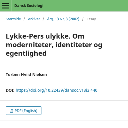
Dansk Sociologi
Startside
/
Arkiver
/
Årg. 13 Nr. 3 (2002)
/
Essay
Lykke-Pers ulykke. Om
moderniteter, identiteter og
egentlighed
Torben Hviid Nielsen
DOI:
https://doi.org/10.22439/dansoc.v13i3.440
PDF (English)