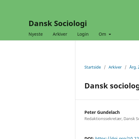
Dansk Sociologi
Nyeste
Arkiver
Login
Om
Startside
/
Arkiver
/
Årg. 
Dansk sociolog
Peter Gundelach
Redaktionssekretær, Dansk So
DOI:
https://doi.org/10.2