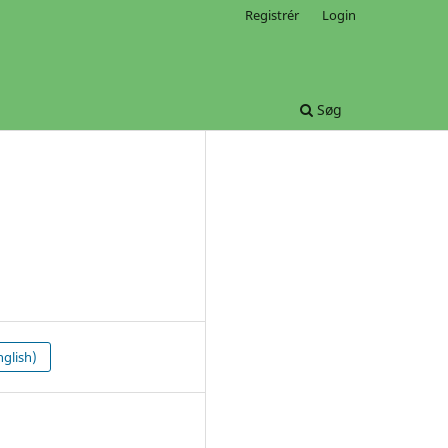
Registrér
Login
Søg
glish)