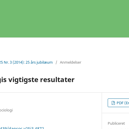
25 Nr. 3 (2014): 25 års jubilæum
/
Anmeldelser
is vigtigste resultater
PDF (En
ciologi
Publiceret
2439/dansoc.v25i3.4872