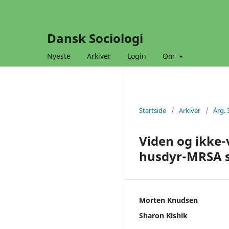
Dansk Sociologi
Nyeste
Arkiver
Login
Om
Startside
/
Arkiver
/
Årg. 
Viden og ikke
husdyr-MRSA 
Morten Knudsen
Sharon Kishik