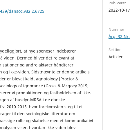
Publiceret
2022-10-1
2439/dansoc.v32i2.6725
Nummer
Årg. 32 Nr.
Sektion
ydeliggjort, at nye zoonoser indebærer
Artikler
 viden. Dermed bliver det relevant at
isationer og andre aktører håndterer
n og ikke-viden. Sidstnævnte er denne artikels
 der er blevet kaldt agnotology (Proctor &
sociology of ignorance (Gross & Mcgoey 2015;
serer vi produktionen og fastholdelsen af ikke-
ningen af husdyr-MRSA i de danske
fra 2010-2015, hvor forekomsten steg til et
drager til den sociologiske litteratur om
ssige rolle og skabelse med et kommunikativt
Analysen viser, hvordan ikke-viden blev