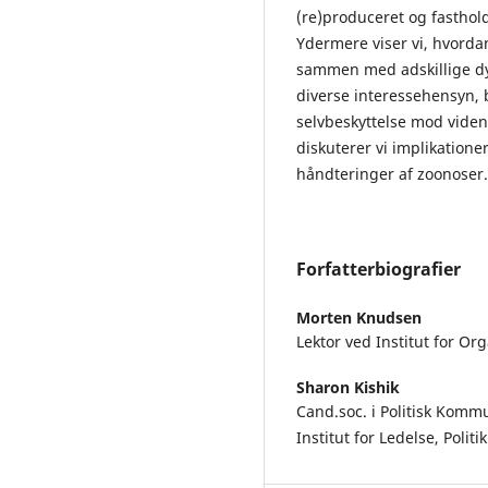
(re)produceret og fastho
Ydermere viser vi, hvordan
sammen med adskillige dy
diverse interessehensyn, 
selvbeskyttelse mod viden,
diskuterer vi implikatione
håndteringer af zoonoser.
Forfatterbiografier
Morten Knudsen
Lektor ved Institut for O
Sharon Kishik
Cand.soc. i Politisk Komm
Institut for Ledelse, Poli