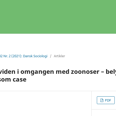
32 Nr. 2 (2021): Dansk Sociologi
/
Artikler
-viden i omgangen med zoonoser – be
som case
PDF