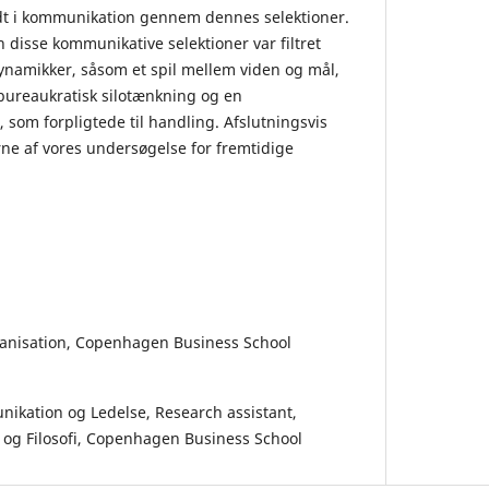
ldt i kommunikation gennem dennes selektioner.
 disse kommunikative selektioner var filtret
namikker, såsom et spil mellem viden og mål,
bureaukratisk silotænkning og en
 som forpligtede til handling. Afslutningsvis
rne af vores undersøgelse for fremtidige
rganisation, Copenhagen Business School
unikation og Ledelse, Research assistant,
tik og Filosofi, Copenhagen Business School