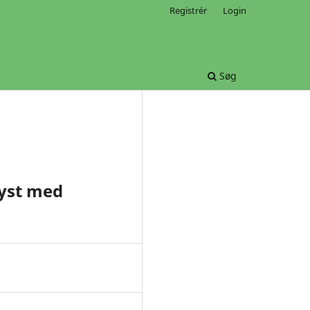
Registrér
Login
Søg
lyst med