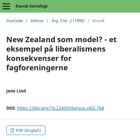
Dansk Sociologi
Startside
/
Arkiver
/
Årg. 9 Nr. 2 (1998)
/
Kronik
New Zealand som model? - et
eksempel på liberalismens
konsekvenser for
fagforeningerne
Jens Lind
DOI:
https://doi.org/10.22439/dansoc.v9i2.764
PDF (English)