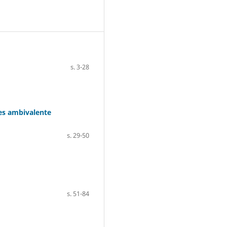
s. 3-28
pes ambivalente
s. 29-50
s. 51-84