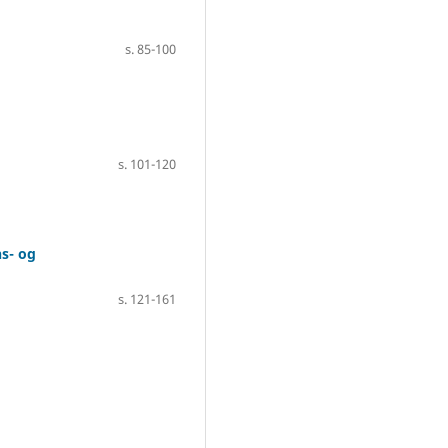
s. 85-100
s. 101-120
ns- og
s. 121-161