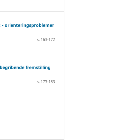
s - orienteringsproblemer
s. 163-172
begribende fremstilling
s. 173-183