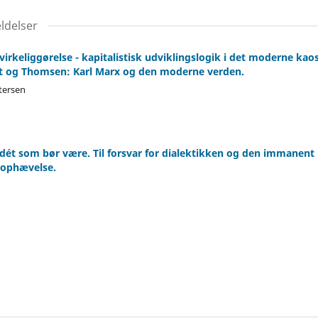
ldelser
irkeliggørelse - kapitalistisk udviklingslogik i det moderne kao
dt og Thomsen: Karl Marx og den moderne verden.
tersen
ét som bør være. Til forsvar for dialektikken og den immanent 
 ophævelse.