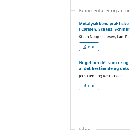
Kommentarer og anme
Metafysikkens praktiske v
i Carlsen, Schanz, Schmi
Steen Nepper Larsen, Lars Pe
PDF
Noget om dét som er og d
af det bestående og dets
Jens Henning Rasmussen
PDF
E-bog