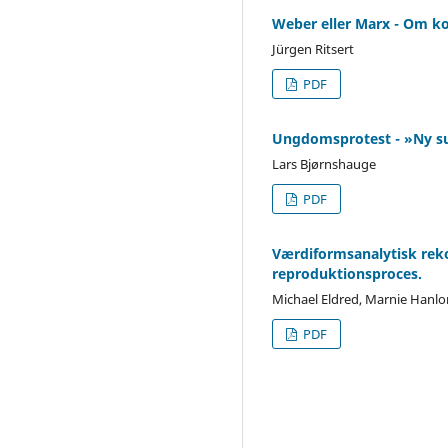
Weber eller Marx - Om ko
Jürgen Ritsert
PDF
Ungdomsprotest - »Ny sub
Lars Bjørnshauge
PDF
Værdiformsanalytisk rekon
reproduktionsproces.
Michael Eldred, Marnie Hanlon
PDF