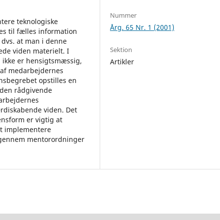
Nummer
tere teknologiske
Årg. 65 Nr. 1 (2001)
 til fælles information
, dvs. at man i denne
Sektion
ede viden materielt. I
i ikke er hensigtsmæssig,
Artikler
l af medarbejdernes
nsbegrebet opstilles en
 den rådgivende
arbejdernes
ærdiskabende viden. Det
nsform er vigtig at
at implementere
fx gennem mentorordninger