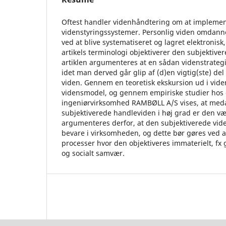
Oftest handler videnhåndtering om at implemen
videnstyringssystemer. Personlig viden omdannes
ved at blive systematiseret og lagret elektronisk
artikels terminologi objektiverer den subjektiver
artiklen argumenteres at en sådan videnstrateg
idet man derved går glip af (d)en vigtig(ste) de
viden. Gennem en teoretisk ekskursion ud i vide
vidensmodel, og gennem empiriske studier hos
ingeniørvirksomhed RAMBØLL A/S vises, at med
subjektiverede handleviden i høj grad er den v
argumenteres derfor, at den subjektiverede vide
bevare i virksomheden, og dette bør gøres ved 
processer hvor den objektiveres immaterielt, 
og socialt samvær.